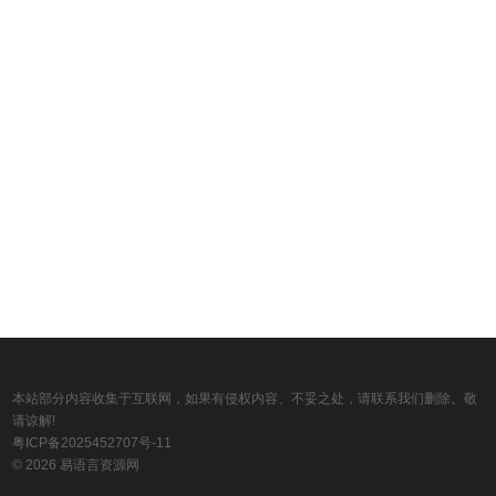
本站部分内容收集于互联网，如果有侵权内容、不妥之处，请联系我们删除。敬
请谅解!
粤ICP备2025452707号-11
© 2026 易语言资源网