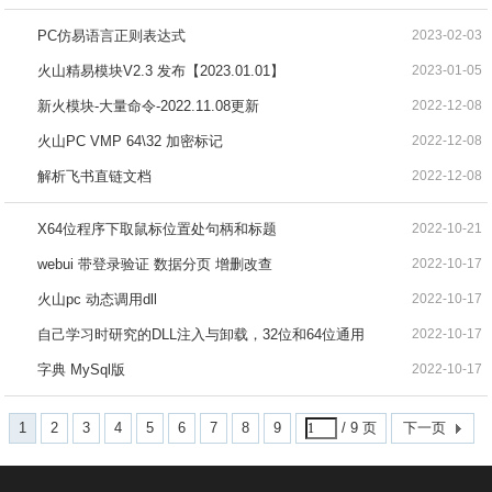
PC仿易语言正则表达式
2023-02-03
火山精易模块V2.3 发布【2023.01.01】
2023-01-05
新火模块-大量命令-2022.11.08更新
2022-12-08
火山PC VMP 64\32 加密标记
2022-12-08
解析飞书直链文档
2022-12-08
X64位程序下取鼠标位置处句柄和标题
2022-10-21
webui 带登录验证 数据分页 增删改查
2022-10-17
火山pc 动态调用dll
2022-10-17
自己学习时研究的DLL注入与卸载，32位和64位通用
2022-10-17
字典 MySql版
2022-10-17
1
2
3
4
5
6
7
8
9
/ 9 页
下一页