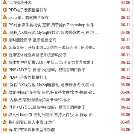
宝塔模块开源
06-06
PDF电子发票批量打印
06-11
excel单元格转图片保存
06-11
PS对象操作类模块 更新 用于操作Photoshop 制作自动化脚本
06-11
[例程]NX线程池 MySql连接池 超级喂饭式 例程 纯源码 超级好用
06-06
定时删除目录 显示磁盘空间
06-11
又新又好！获取永硕E盘信息一眼就会用！附带例子教学
06-05
健康证体检查询登记系统源码分享
06-11
窗体客户区扩展v3.0 - 更新云母/亚克力背景效果！
06-11
PHP+MYSQL反馈中心源码+易语言调用例子
06-11
PDF电子发票批量打印
06-11
[例程]NX线程池 MySql连接池 超级喂饭式 例程 纯源码 超级好用
06-06
取文件hash值-控制台程序-支持文件/文本-拖放-命令行-全utf8
06-06
(内核级)修改物理虚拟网卡MAC地址
06-06
PHP+MYSQL反馈中心源码+易语言调用例子
06-11
取文件hash值-控制台程序-支持文件/文本-拖放-命令行-全utf8
06-06
将外部窗口嵌入本窗口运行
06-05
新增字节集数据类型等功能
06-06