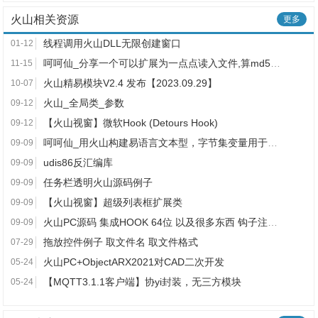
火山相关资源
更多
线程调用火山DLL无限创建窗口
01-12
呵呵仙_分享一个可以扩展为一点点读入文件,算md5的方法
11-15
火山精易模块V2.4 发布【2023.09.29】
10-07
火山_全局类_参数
09-12
【火山视窗】微软Hook (Detours Hook)
09-12
呵呵仙_用火山构建易语言文本型，字节集变量用于交换变量
09-09
udis86反汇编库
09-09
任务栏透明火山源码例子
09-09
【火山视窗】超级列表框扩展类
09-09
火山PC源码 集成HOOK 64位 以及很多东西 钩子注入等 lua
09-09
拖放控件例子 取文件名 取文件格式
07-29
火山PC+ObjectARX2021对CAD二次开发
05-24
【MQTT3.1.1客户端】协yi封装，无三方模块
05-24