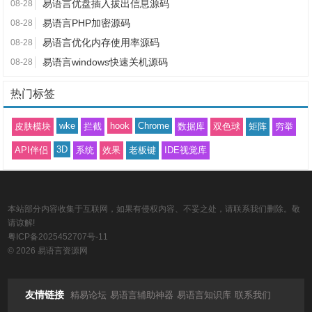
易语言优盘插入拔出信息源码
08-28
易语言PHP加密源码
08-28
易语言优化内存使用率源码
08-28
易语言windows快速关机源码
08-28
热门标签
wke
hook
Chrome
皮肤模块
拦截
数据库
双色球
矩阵
穷举
3D
API伴侣
系统
效果
老板键
IDE视觉库
本站部分内容收集于互联网，如果有侵权内容、不妥之处，请联系我们删除。敬
请谅解!
粤ICP备2025452707号-11
© 2026 易语言资源网
友情链接
精易论坛
易语言辅助神器
易语言知识库
联系我们