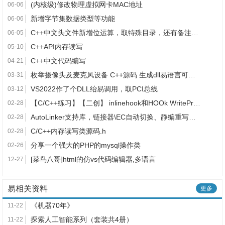
(内核级)修改物理虚拟网卡MAC地址
06-06
新增字节集数据类型等功能
06-06
C++中文头文件新增位运算，取特殊目录，还有备注说明！
06-05
C++API内存读写
05-10
C++中文代码编写
04-21
枚举摄像头及麦克风设备 C++源码 生成dll易语言可直接调用
03-31
VS2022作了个DLL绐易调用，取PCI总线
03-12
【C/C++练习】【二创】 inlinehook和HOOk WriteProcessMemory
02-28
AutoLinker支持库，链接器\EC自动切换、静编重写核心库函数
02-28
C/C++内存读写类源码.h
02-28
分享一个强大的PHP的mysql操作类
02-26
[菜鸟八哥]html的仿vs代码编辑器,多语言
12-27
易相关资料
更多
《机器70年》
11-22
探索人工智能系列（套装共4册）
11-22