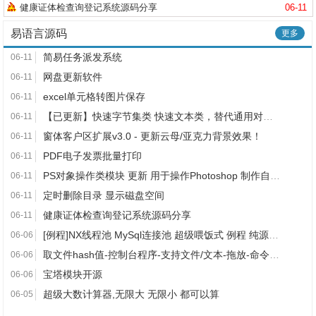
健康证体检查询登记系统源码分享
06-11
易语言源码
更多
简易任务派发系统
06-11
网盘更新软件
06-11
excel单元格转图片保存
06-11
【已更新】快速字节集类 快速文本类，替代通用对象库
06-11
窗体客户区扩展v3.0 - 更新云母/亚克力背景效果！
06-11
PDF电子发票批量打印
06-11
PS对象操作类模块 更新 用于操作Photoshop 制作自动化脚本
06-11
定时删除目录 显示磁盘空间
06-11
健康证体检查询登记系统源码分享
06-11
[例程]NX线程池 MySql连接池 超级喂饭式 例程 纯源码 超级好用
06-06
取文件hash值-控制台程序-支持文件/文本-拖放-命令行-全utf8
06-06
宝塔模块开源
06-06
超级大数计算器,无限大 无限小 都可以算
06-05