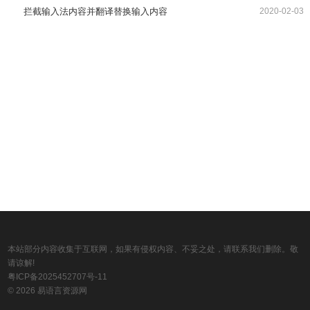
拦截输入法内容并翻译替换输入内容
2020-02-03
本站部分内容收集于互联网，如果有侵权内容、不妥之处，请联系我们删除。敬
请谅解!
粤ICP备2025452707号-11
© 2026 易语言资源网