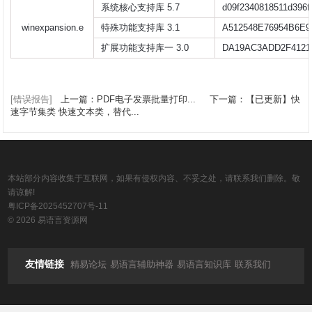
系统核心支持库 5.7
d09f2340818511d396f
winexpansion.e
特殊功能支持库 3.1
A512548E76954B6E9
扩展功能支持库一 3.0
DA19AC3ADD2F412
[错误报告]
上一篇：PDF电子发票批量打印...
下一篇：【已更新】快
速字节集类 快速文本类，替代...
本站部分内容收集于互联网，如果有侵权内容、不妥之处，请联系我们删除。敬
请谅解!
粤ICP备2025452707号-11
© 2026 易语言资源网
友情链接
精易论坛
易语言辅助神器
易语言知识库
联系我们