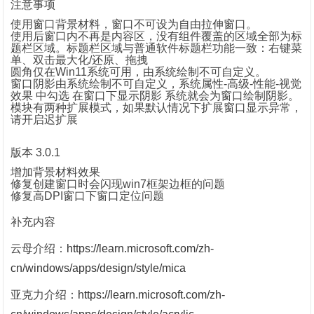
注意事项
使用窗口背景材料，窗口不可设为自由拉伸窗口。
使用后窗口内不再是内容区，没有组件覆盖的区域全部为标
题栏区域。标题栏区域与普通软件标题栏功能一致：右键菜
单、双击最大化/还原、拖拽
圆角仅在Win11系统可用，由系统绘制不可自定义。
窗口阴影由系统绘制不可自定义，系统属性-高级-性能-视觉
效果 中勾选 在窗口下显示阴影 系统就会为窗口绘制阴影。
模块有两种扩展模式，如果默认情况下扩展窗口显示异常，
请开启迟扩展
版本 3.0.1
增加背景材料效果
修复创建窗口时会闪现win7框架边框的问题
修复高DPI窗口下窗口定位问题
补充内容
云母介绍：
https://learn.microsoft.com/zh-
cn/windows/apps/design/style/mica
亚克力介绍：
https://learn.microsoft.com/zh-