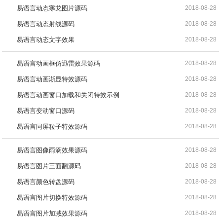
易语言动态寒龙图片源码
2018-08-28
易语言动态射线源码
2018-08-28
易语言动态文字效果
2018-08-28
易语言动画框仿迅雷效果源码
2018-08-28
易语言动画渐显特效源码
2018-08-28
易语言动画窗口加载和关闭特效示例
2018-08-28
易语言变动窗口源码
2018-08-28
易语言同屏粒子特效源码
2018-08-28
易语言图像雨滴效果源码
2018-08-28
易语言图片三面翻源码
2018-08-28
易语言颜色转盘源码
2018-08-28
易语言图片切换特效源码
2018-08-28
易语言图片加减效果源码
2018-08-28