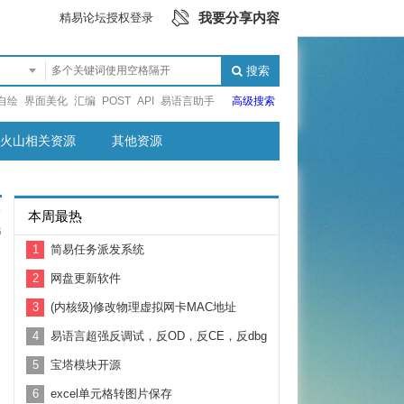
我要分享内容
精易论坛授权登录
搜索
自绘
界面美化
汇编
POST
API
易语言助手
高级搜索
火山相关资源
其他资源
本周最热
6
1
简易任务派发系统
2
网盘更新软件
3
(内核级)修改物理虚拟网卡MAC地址
4
易语言超强反调试，反OD，反CE，反dbg
5
宝塔模块开源
6
excel单元格转图片保存