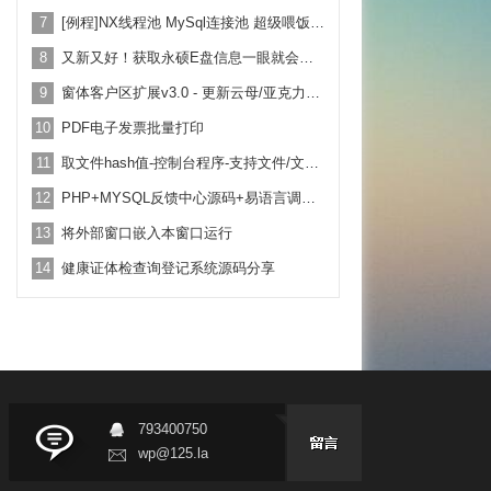
7
[例程]NX线程池 MySql连接池 超级喂饭式 例程 纯源码 超级好用
8
又新又好！获取永硕E盘信息一眼就会用！附带例子教学
9
窗体客户区扩展v3.0 - 更新云母/亚克力背景效果！
10
PDF电子发票批量打印
11
取文件hash值-控制台程序-支持文件/文本-拖放-命令行-全utf8
12
PHP+MYSQL反馈中心源码+易语言调用例子
13
将外部窗口嵌入本窗口运行
14
健康证体检查询登记系统源码分享
793400750
wp@125.la