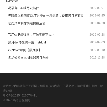
软件开源
易语言5.32编写宏插件
2019-03-07
无限载入相同窗口,不冲突的一种思路，使用黑月界面类
2019-03-25
动态菜单制作简洁快捷启动
2019-04-28
TXT仿书阅读器，可随意调正大小
2019-05-28
黑月def修复统一用__stdcall
2019-07-03
ckplayer示例【黑月版】
2019-09-10
多标签超文本浏览器黑月自绘
2019-11-28
本站部分内容收集于互联网，如果有侵权内容、不妥之处，请联系我们删除。敬
请谅解!
粤ICP备2025452707号-11
© 2026 易语言资源网