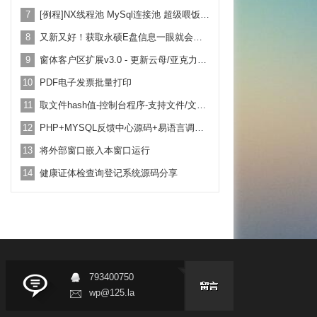
7
[例程]NX线程池 MySql连接池 超级喂饭式 例程 纯源码 超级好用
8
又新又好！获取永硕E盘信息一眼就会用！附带例子教学
9
窗体客户区扩展v3.0 - 更新云母/亚克力背景效果！
10
PDF电子发票批量打印
11
取文件hash值-控制台程序-支持文件/文本-拖放-命令行-全utf8
12
PHP+MYSQL反馈中心源码+易语言调用例子
13
将外部窗口嵌入本窗口运行
14
健康证体检查询登记系统源码分享
793400750
wp@125.la