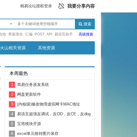
我要分享内容
精易论坛授权登录
搜索
自绘
界面美化
汇编
POST
API
易语言助手
高级搜索
火山相关资源
其他资源
本周最热
8
1
简易任务派发系统
6
2
网盘更新软件
6
3
(内核级)修改物理虚拟网卡MAC地址
4
易语言超强反调试，反OD，反CE，反dbg
5
宝塔模块开源
6
excel单元格转图片保存