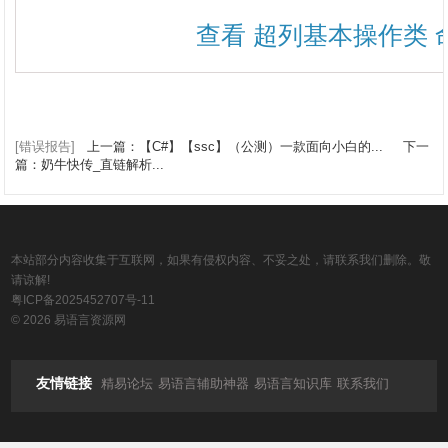
查看 超列基本操作类 
[错误报告]
上一篇：【C#】【ssc】（公测）一款面向小白的...
下一
篇：奶牛快传_直链解析...
本站部分内容收集于互联网，如果有侵权内容、不妥之处，请联系我们删除。敬
请谅解!
粤ICP备2025452707号-11
© 2026 易语言资源网
友情链接
精易论坛
易语言辅助神器
易语言知识库
联系我们