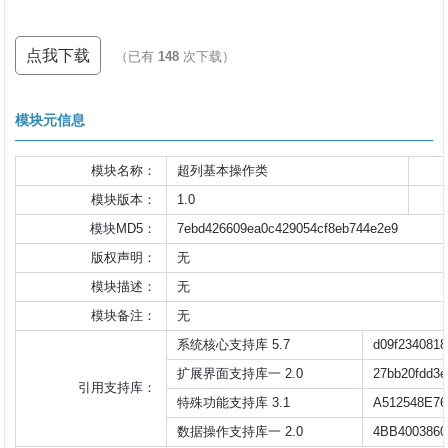
点我下载
（已有
148
次下载）
模块元信息
模块名称：
超列基本操作类
模块版本：
1.0
模块MD5：
7ebd426609ea0c429054cf8eb744e2e9
版权声明：
无
模块描述：
无
模块备注：
无                    
系统核心支持库 5.7
d09f2340818
扩展界面支持库一 2.0
27bb20fdd3
引用支持库：
特殊功能支持库 3.1
A512548E76
数据操作支持库一 2.0
4BB400386