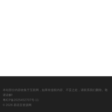
本站部分内容收集于互联网，如果有侵权内容、不妥之处，请联系我们删除。敬
请谅解!
粤ICP备2025452707号-11
© 2026 易语言资源网