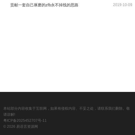
贡献一套自己琢磨的zfb永不掉线的思路
2019-10-09
本站部分内容收集于互联网，如果有侵权内容、不妥之处，请联系我们删除。敬
请谅解!
粤ICP备2025452707号-11
© 2026 易语言资源网