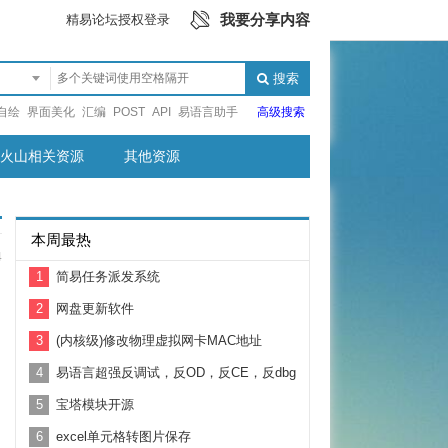
我要分享内容
精易论坛授权登录
搜索
自绘
界面美化
汇编
POST
API
易语言助手
高级搜索
火山相关资源
其他资源
本周最热
4
1
简易任务派发系统
2
网盘更新软件
3
(内核级)修改物理虚拟网卡MAC地址
4
易语言超强反调试，反OD，反CE，反dbg
5
宝塔模块开源
6
excel单元格转图片保存