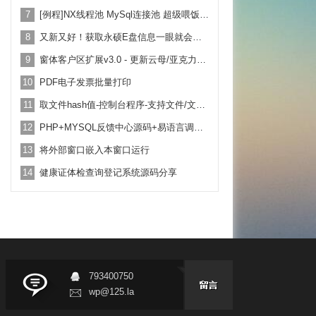
7
[例程]NX线程池 MySql连接池 超级喂饭式 例程 纯源码 超级好用
8
又新又好！获取永硕E盘信息一眼就会用！附带例子教学
9
窗体客户区扩展v3.0 - 更新云母/亚克力背景效果！
10
PDF电子发票批量打印
11
取文件hash值-控制台程序-支持文件/文本-拖放-命令行-全utf8
12
PHP+MYSQL反馈中心源码+易语言调用例子
13
将外部窗口嵌入本窗口运行
14
健康证体检查询登记系统源码分享
793400750
wp@125.la