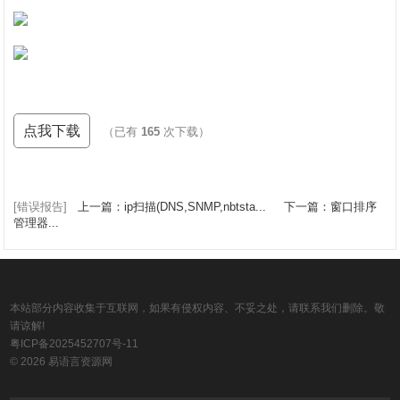
点我下载
（已有
165
次下载）
[错误报告]
上一篇：ip扫描(DNS,SNMP,nbtsta...
下一篇：窗口排序
管理器...
本站部分内容收集于互联网，如果有侵权内容、不妥之处，请联系我们删除。敬
请谅解!
粤ICP备2025452707号-11
© 2026 易语言资源网