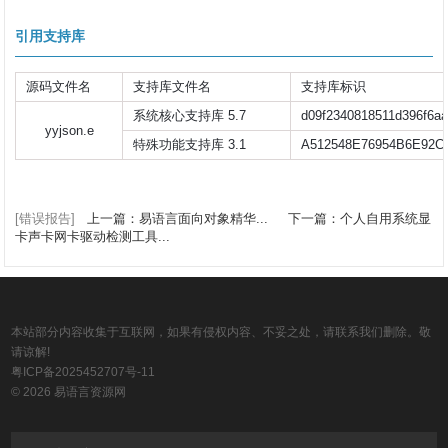
引用支持库
源码文件名
支持库文件名
支持库标识
系统核心支持库 5.7
d09f2340818511d396f6a
yyjson.e
特殊功能支持库 3.1
A512548E76954B6E92C
[错误报告]
上一篇：易语言面向对象精华...
下一篇：个人自用系统显
卡声卡网卡驱动检测工具...
本站部分内容收集于互联网，如果有侵权内容、不妥之处，请联系我们删除。敬
请谅解!
粤ICP备2025452707号-11
© 2026 易语言资源网