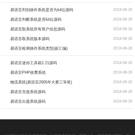
易语言判别操作系统是否为64位源码
2018-08-28
易语言判断系统是否64位源码
2018-08-28
易语言取系统所有用户信息源码
2018-08-28
易语言取系统版本源码
2018-08-28
易语言检测操作系统类型(嵌汇编)
2018-08-28
易语言迷你工具箱2.21源码
2018-08-28
易语言PHP收费系统
2018-08-28
物流系统(易语言2005年大赛三等奖)
2018-08-28
易语言充值系统源码
2018-08-28
易语言出题系统源码
2018-08-28