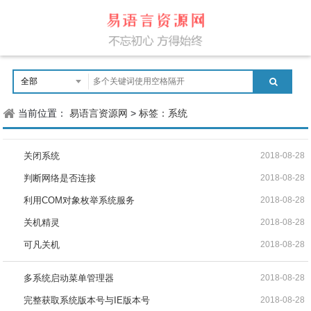
当前位置：
易语言资源网
>
标签：系统
关闭系统
2018-08-28
判断网络是否连接
2018-08-28
利用COM对象枚举系统服务
2018-08-28
关机精灵
2018-08-28
可凡关机
2018-08-28
多系统启动菜单管理器
2018-08-28
完整获取系统版本号与IE版本号
2018-08-28