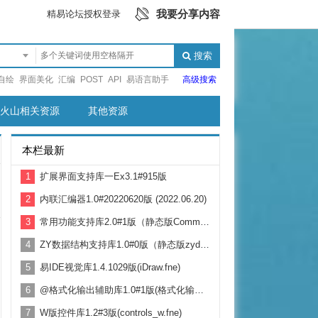
我要分享内容
精易论坛授权登录
搜索
自绘
界面美化
汇编
POST
API
易语言助手
高级搜索
火山相关资源
其他资源
本栏最新
1
扩展界面支持库一Ex3.1#915版
2
内联汇编器1.0#20220620版 (2022.06.20)
3
常用功能支持库2.0#1版（静态版CommonSupport.fne）
4
ZY数据结构支持库1.0#0版（静态版zydatastruct.fne）
5
易IDE视觉库1.4.1029版(iDraw.fne)
6
@格式化输出辅助库1.0#1版(格式化输出辅助库.fne)
7
W版控件库1.2#3版(controls_w.fne)