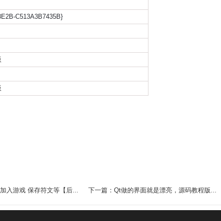
-8E2B-C513A3B7435B}
版
版
加入游戏 保存符文等【后...
下一篇：Qt做的界面就是漂亮，源码教程版...