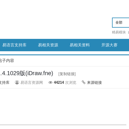
精易模块
易语言支持库
易相关资源
易相关资料
开源大赛
帖子内容
.1029版(iDraw.fne)
[复制链接]
支持库
易语言资源网
44214
次浏览
来源链接