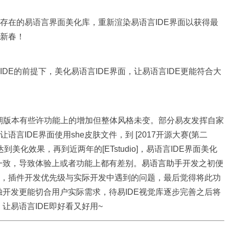
存在的易语言界面美化库，重新渲染易语言IDE界面以获得最
发新春！
IDE的前提下，美化易语言IDE界面，让易语言IDE更能符合大
，后期版本有些许功能上的增加但整体风格未变。部分易友发挥自家
言IDE界面使用she皮肤文件，到 [2017开源大赛(第二
面达到美化效果，再到近两年的[ETstudio]，易语言IDE界面美化
一致，导致体验上或者功能上都有差别。
易语言助手
开发之初便
件，插件开发优先级与实际开发中遇到的问题，最后觉得将此功
开发更能切合用户实际需求，待易IDE视觉库逐步完善之后将
让易语言IDE即好看又好用~