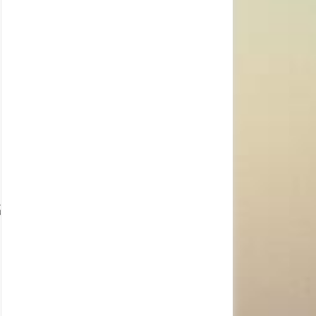
图、关联函数管理插件、E2EE自动添加订阅函数插件 等以上插件