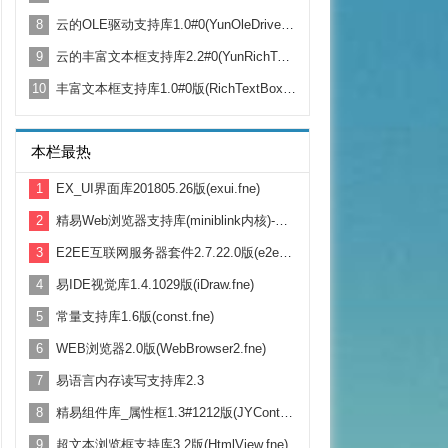
8
云的OLE驱动支持库1.0#0(YunOleDriver.fne)
9
云的丰富文本框支持库2.2#0(YunRichText.fne)
10
丰富文本框支持库1.0#0版(RichTextBox.fne)
本栏最热
1
EX_UI界面库201805.26版(exui.fne)
2
精易Web浏览器支持库(miniblink内核)-正式版发布 1.7.620
3
E2EE互联网服务器套件2.7.22.0版(e2ee.fne)
4
易IDE视觉库1.4.1029版(iDraw.fne)
5
常量支持库1.6版(const.fne)
6
WEB浏览器2.0版(WebBrowser2.fne)
7
易语言内存读写支持库2.3
8
精易组件库_属性框1.3#1212版(JYControl.fne)
9
超文本浏览框支持库3.2版(HtmlView.fne)