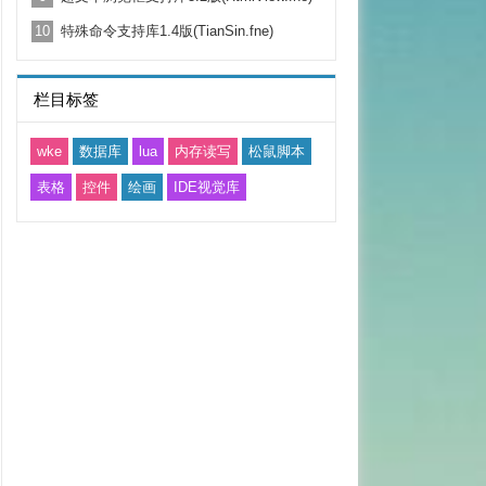
10
特殊命令支持库1.4版(TianSin.fne)
栏目标签
wke
数据库
lua
内存读写
松鼠脚本
表格
控件
绘画
IDE视觉库