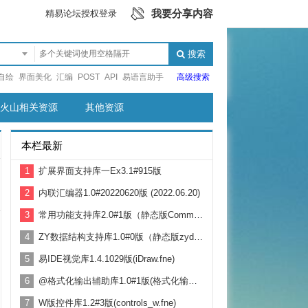
我要分享内容
精易论坛授权登录
搜索
自绘
界面美化
汇编
POST
API
易语言助手
高级搜索
火山相关资源
其他资源
本栏最新
1
扩展界面支持库一Ex3.1#915版
2
内联汇编器1.0#20220620版 (2022.06.20)
3
常用功能支持库2.0#1版（静态版CommonSupport.fne）
4
ZY数据结构支持库1.0#0版（静态版zydatastruct.fne）
5
易IDE视觉库1.4.1029版(iDraw.fne)
6
@格式化输出辅助库1.0#1版(格式化输出辅助库.fne)
7
W版控件库1.2#3版(controls_w.fne)