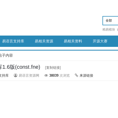
精易模块
易语言支持库
易相关资源
易相关资料
开源大赛
帖子内容
6版(const.fne)
[复制链接]
支持库
易语言资源网
38039
次浏览
来源链接