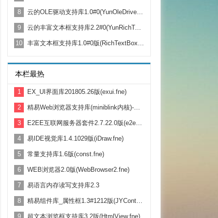
8
云的OLE驱动支持库1.0#0(YunOleDriver.fne)
9
云的丰富文本框支持库2.2#0(YunRichText.fne)
10
丰富文本框支持库1.0#0版(RichTextBox.fne)
本栏最热
1
EX_UI界面库201805.26版(exui.fne)
2
精易Web浏览器支持库(miniblink内核)-正式版发布 1.7.620
3
E2EE互联网服务器套件2.7.22.0版(e2ee.fne)
4
易IDE视觉库1.4.1029版(iDraw.fne)
5
常量支持库1.6版(const.fne)
6
WEB浏览器2.0版(WebBrowser2.fne)
7
易语言内存读写支持库2.3
8
精易组件库_属性框1.3#1212版(JYControl.fne)
9
超文本浏览框支持库3.2版(HtmlView.fne)