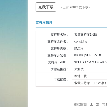
点我下载
（已有
20019
次下载）
支持库信息
支持库名称：
常量支持库1.6版
支持库文件名：
const.fne
支持库类型：
静态库
支持库开发者：
888888|SUPER250
支持库 GUID：
9DEDA17547CF40e08
所需链接器：
未测试
本地下载
下载链接：
常量支持库 （1.6#8版
[错误报告]
上一篇：常量支持