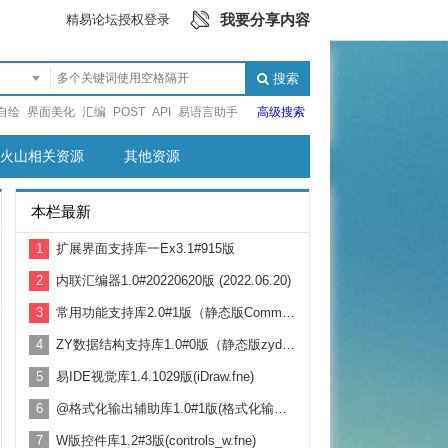
我要分享内容
精易论坛授权登录
搜索
自绘
界面美化
汇编
POST
API
易语言助手
高级搜索
火山相关资源
其他资源
本栏最新
1
扩展界面支持库一Ex3.1#915版
2
内联汇编器1.0#20220620版 (2022.06.20)
3
常用功能支持库2.0#1版（静态版CommonSupport.fne）
4
ZY数据结构支持库1.0#0版（静态版zydatastruct.fne）
5
易IDE视觉库1.4.1029版(iDraw.fne)
6
@格式化输出辅助库1.0#1版(格式化输出辅助库.fne)
7
W版控件库1.2#3版(controls_w.fne)