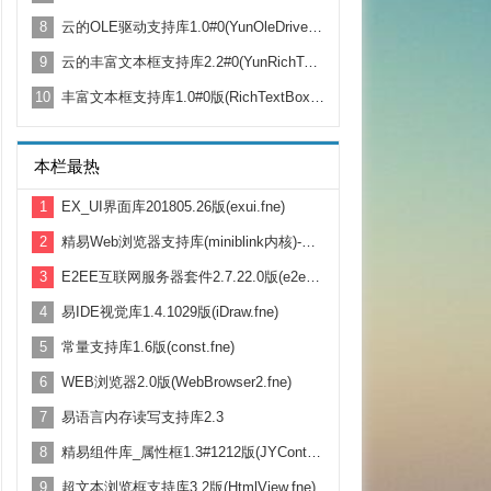
8
云的OLE驱动支持库1.0#0(YunOleDriver.fne)
9
云的丰富文本框支持库2.2#0(YunRichText.fne)
10
丰富文本框支持库1.0#0版(RichTextBox.fne)
本栏最热
1
EX_UI界面库201805.26版(exui.fne)
2
精易Web浏览器支持库(miniblink内核)-正式版发布 1.7.620
3
E2EE互联网服务器套件2.7.22.0版(e2ee.fne)
4
易IDE视觉库1.4.1029版(iDraw.fne)
5
常量支持库1.6版(const.fne)
6
WEB浏览器2.0版(WebBrowser2.fne)
7
易语言内存读写支持库2.3
8
精易组件库_属性框1.3#1212版(JYControl.fne)
9
超文本浏览框支持库3.2版(HtmlView.fne)