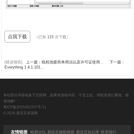
点我下载
（已有
115
次下载）
[错误报告]
上一篇：线程池最简单用法以及许可证使用...
下一篇：
Everything 1.4.1.101...
本站部分内容收集于互联网，如果有侵权内容、不妥之处，请联系我们删除。敬
请谅解!
粤ICP备2025452707号-11
© 2026 易语言资源网
友情链接
精易论坛
易语言辅助神器
易语言知识库
联系我们