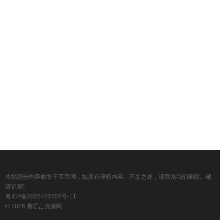
本站部分内容收集于互联网，如果有侵权内容、不妥之处，请联系我们删除。敬
请谅解!
粤ICP备2025452707号-11
© 2026 易语言资源网