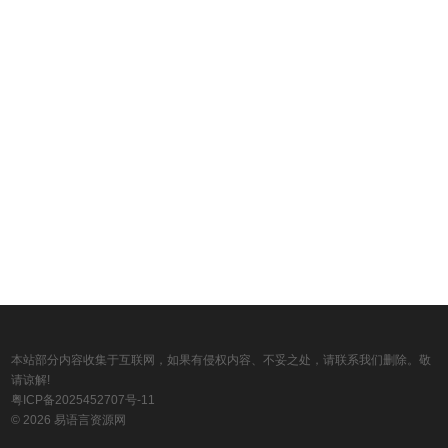
本站部分内容收集于互联网，如果有侵权内容、不妥之处，请联系我们删除。敬
请谅解!
粤ICP备2025452707号-11
© 2026 易语言资源网