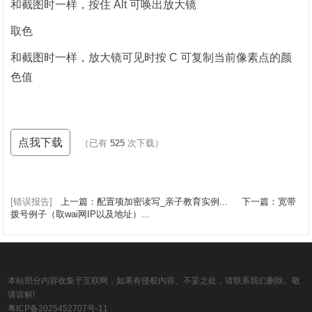
和截图时一样，按住 Alt 可唤出放大镜
取色
和截图时一样，放大镜可见时按 C 可复制当前像素点的颜
色值
点我下载
（已有
525
次下载）
[错误报告]
上一篇：配置项加密读写_亲子教育实例...
下一篇：宽带
拨号例子（取wai网IP以及地址）...
本站部分内容收集于互联网，如果有侵权内容、不妥之处，请联系我们删除。敬
请谅解!
粤ICP备2025452707号-11