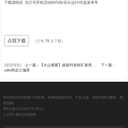
下载源码后 自己写开机启动的代码/后台运行/托盘菜单等
点我下载
（已有
79
次下载）
[错误报告]
上一篇：【火山视窗】超级列表框扩展类...
下一篇：
udis86反汇编库
本站部分内容收集于互联网，如果有侵权内容、不妥之处，请联系我们删除。敬
请谅解!
粤ICP备2025452707号-11
© 2026 易语言资源网