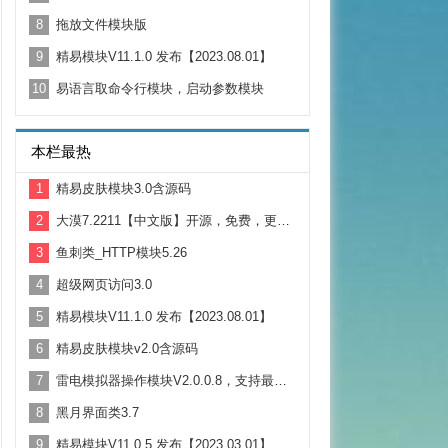
8
拖放文件模块版
9
精易模块V11.1.0 发布【2023.08.01】
10
易语言取命令行模块，启动参数模块
本栏最热
1
精易皮肤模块3.0含源码
2
大漠7.2211【中文版】开源，免费，更新。支持Win11
3
鱼刺类_HTTP模块5.26
4
超级网页访问3.0
5
精易模块V11.1.0 发布【2023.08.01】
6
精易皮肤模块v2.0含源码
7
雷电模拟器操作模块V2.0.0.8，支持最新的雷电4.X版本
8
黑月界面类3.7
9
精易模块V11.0.5 发布【2023.03.01】