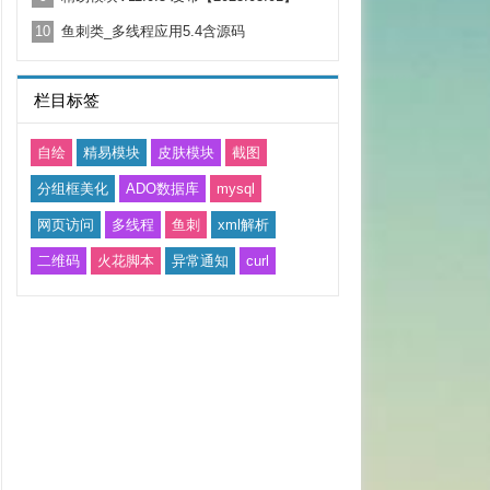
10
鱼刺类_多线程应用5.4含源码
栏目标签
自绘
精易模块
皮肤模块
截图
分组框美化
ADO数据库
mysql
网页访问
多线程
鱼刺
xml解析
二维码
火花脚本
异常通知
curl