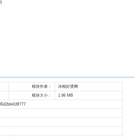
码
模块作者：
冰棍好烫啊
模块大小：
1.86 MB
45d2bb418f777