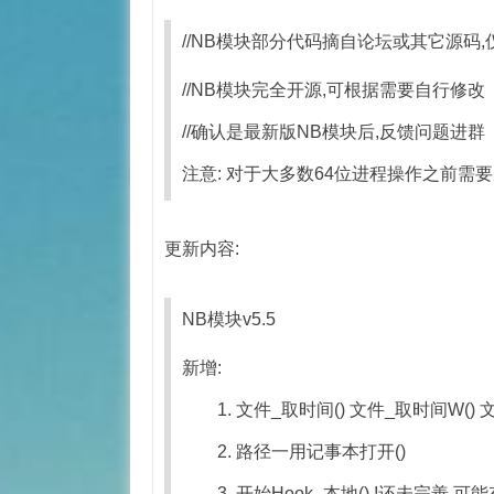
//NB模块部分代码摘自论坛或其它源码,
//NB模块完全开源,可根据需要自行修改
//确认是最新版NB模块后,反馈问题进群 N
注意: 对于大多数64位进程操作之前需要先调用 
更新内容:
NB模块v5.5
新增:
1. 文件_取时间() 文件_取时间W() 文
2. 路径一用记事本打开()
3. 开始Hook_本地() !还未完善,可能