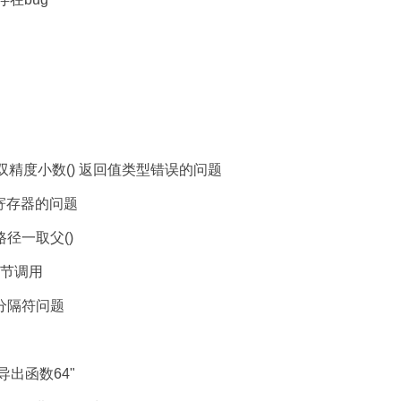
到双精度小数() 返回值类型错误的问题
M寄存器的问题
路径一取父()
非字节调用
 分隔符问题
导出函数64"