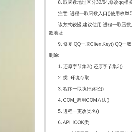
8. 取函数地址区分32/64,修改qq
注意: 进程一取函数入口()使用枚举
该方式较慢,建议使用 进程一取函数入口一
数地址
9. 修复 QQ一取ClientKey() QQ一
删除:
1. 还原字节集2() 还原字节集3()
2. 类_环境存取
3. 程序一取执行路径()
4. COM_调用COM方法()
5. 进程一更改类名()
6. APIHOOK类