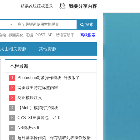
我要分享内容
精易论坛授权登录
搜索
自绘
界面美化
汇编
POST
API
易语言助手
高级搜索
火山相关资源
其他资源
本栏最新
1
Photoshop对象操作模块_升级版了
2
网页取出特定标签内容
3
防止模块注入
4
【Metr】模拟打字模块
5
CYS_XDB资源包 - v1.0
6
NB模块v5.6
7
超列基本操作类，保存读取列表操作数据