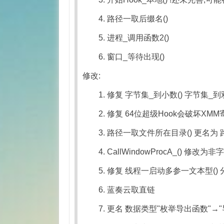
4. 路径一取后缀名()
5. 进程_调用函数2()
6. 窗口_等待出现()
修改:
1. 修复 字节集_到小数() 字节集_
2. 修复 64位超级Hook会破坏XM
3. 路径一取文件所在目录() 更名为 
4. CallWindowProcA_() 修改为
5. 修复 线程一启动多参一文本型()
6. 蓝奏云取直链
7. 更名 数据类型"枚举导出函数"→"