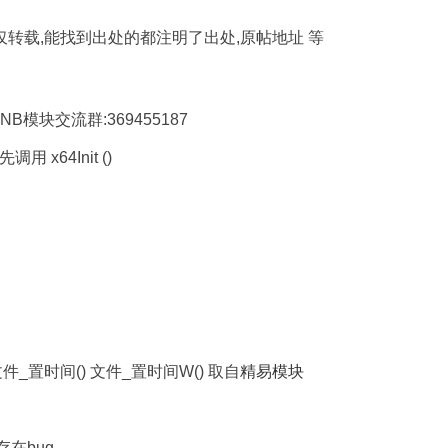
仅转载,能找到出处的都注明了出处,原帖地址 等
B模块交流群:369455187
x64Init ()
件_置时间() 文件_置时间W() 取自
精易模块
存在bug