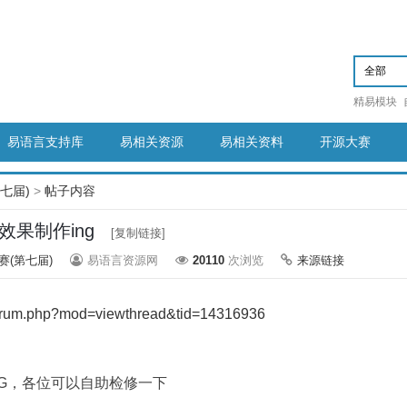
精易模块
易语言支持库
易相关资源
易相关资料
开源大赛
第七届)
>
帖子内容
效果制作ing
[复制链接]
赛(第七届)
易语言资源网
20110
次浏览
来源链接
/forum.php?mod=viewthread&tid=14316936
G，各位可以自助检修一下