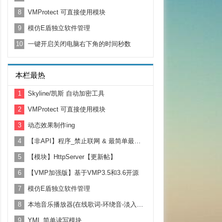
8
VMProtect 可直接使用模块
9
模仿E盾独立软件管理
10
一键开启关闭电脑右下角的时间秒数
本栏最热
1
Skyline/凯斯 自动加密工具
2
VMProtect 可直接使用模块
3
动态效果制作ing
4
【非API】程序_禁止联网 & 最简单最全面的防火墙操作
5
【模块】HttpServer【更新帖】
6
【VMP加强版】基于VMP3.5和3.6开源
7
模仿E盾独立软件管理
8
本地音乐播放器(在线歌词-环绕音-淡入淡出)
9
YML 简单读写模块