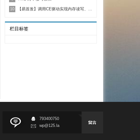
10
【易首发】调用CE驱动实现内存读写、映射、远程APC等功能
栏目标签
793400750
wp@125.la