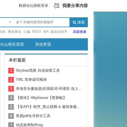
我要分享内容
精易论坛授权登录
搜索
自绘
界面美化
汇编
POST
API
易语言助手
高级搜索
火山相关资源
其他资源
本栏最新
1
Skyline/凯斯 自动加密工具
2
YML 简单读写模块
3
本地音乐播放器(在线歌词-环绕音-淡入淡出)
4
【模块】HttpServer【更新帖】
5
【非API】程序_禁止联网 & 最简单最全面的防火墙操作
6
简易pdf合并拆分工具
7
动态效果制作ing