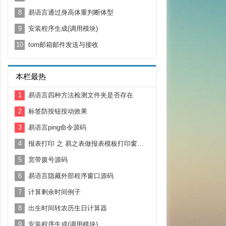
8
易语言通过身高体重判断体型
9
安装程序生成(调用模块)
10
tom邮箱邮件发送与接收
本栏最热
1
易语言四种方法检测文件夹是否存在
2
标签防按钮按动效果
3
易语言ping命令源码
4
报表打印 之 易之表做报表模板打印窗口内容基本功能示例
5
宽带拨号源码
6
易语言隐藏外部程序窗口源码
7
计算剩余时间例子
8
出生时间转农历生日计算器
9
安装程序生成(调用模块)