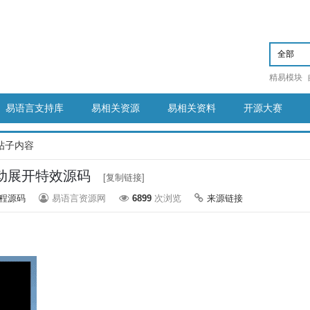
精易模块
易语言支持库
易相关资源
易相关资料
开源大赛
帖子内容
动展开特效源码
[复制链接]
程源码
易语言资源网
6899
次浏览
来源链接