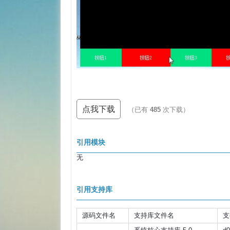
点我下载
（已有
485
次下载）
引用模块
无
引用支持库
源码文件名
支持库文件名
支