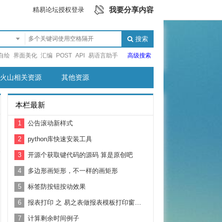
我要分享内容
精易论坛授权登录
搜索
自绘
界面美化
汇编
POST
API
易语言助手
高级搜索
火山相关资源
其他资源
本栏最新
1
公告滚动新样式
2
python库快速安装工具
3
开源个获取键代码的源码 算是原创吧
4
多边形画矩形，不一样的画矩形
5
标签防按钮按动效果
6
报表打印 之 易之表做报表模板打印窗口内容基本功能示例
7
计算剩余时间例子