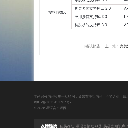
系统核心支持库 5.0
d0
扩展界面支持库二 2.0
A
按钮特效.e
应用接口支持库 3.0
F
特殊功能支持库 3.0
A
[错误报告]
上一篇：完美清除
本站部分内容收集于互联网，如果有侵权内容、不妥之处，请联
粤ICP备2025452707号-11
© 2026 易语言资源网
友情链接
精易论坛
易语言辅助神器
易语言知识库