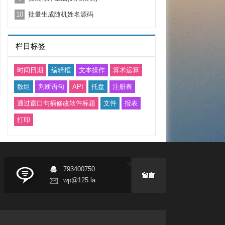
10
批量生成随机姓名源码
栏目标签
时间日期
编辑框
文本操作
算术运算
数组
判断语句
API
托盘
注册表
通过窗口句柄修改软件标题
文件
报表
打印
793400750
wp@125.la