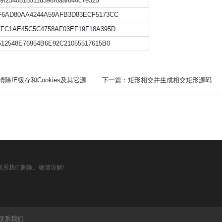
9f2340818511d396f6aaf844c7e325
F6AD80AA4244A59AFB3D83ECF5173CC
7FC1AE45C5C4758AF03EF19F18A395D
512548E76954B6E92C21055517615B0
IE缓存和Cookies及其它源...
下一篇：矩形相交并生成相交矩形源码...
系我们删除。敬请谅解!
联系我们