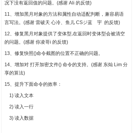
况下没有返回值的问题。(感谢 Ali 的反馈)
11、增加黑月对象的方法和属性自动适配判断，兼容易语
言写法。(感谢 雷破天 心冷、鱼儿 CSジ蓝ゞ宇 的反馈)
12、修复黑月对象提供了变体型,在返回时变体型会被清空
的问题。(感谢 你凌哥i 的反馈)
13、修复快照()命令截图的位置不正确的问题。
14、增加对 打开加密文件() 命令的支持。(感谢 东灿 Lim 分
享的算法)
15、提升下面命令的效率：
1) 读入文本
2) 读入一行
3) 读入数据