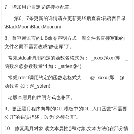
7、增加用户自定义链接器配置。
第6、7条更新的详情请在更新完毕后查看:易语言目录
\BlackMoon\BlackMoon.ini
8、兼容易语言的LIB命令声明方式，库文件名直接写lib的
文件名而不需要改成“静态库”了。
常规stdcall调用约定的函数名格式为： _xxxx@xx (即：_
函数名@参数数量*4 如：_strlen@4)
常规cdecl调用约定的函数名格式为： @_xxxx (即：@_
函数名 如：@_strlen)
老版本黑月的声明方式也兼容。
9、更正黑月程序向导的DLL模板中的DLL入口函数“不需要
公开”的错误描述，改为“必须公开”。
10、修复黑月对象.读文本属性()和对象.文本方法()在部分情