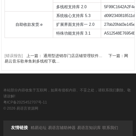
多线程支持库 2.0
5F99C1642A2F4e
系统核心支持库 5.3
d09f2340818511d
自助收款发货.e
扩展界面支持库一 2.0
27bb20fdd3e145e
特殊功能支持库 3.1
A512548E76954B
[错误报告]
上一篇： 通用型进销存门店店铺管理软件...
下一篇：网
易云音乐歌单鱼刺多线程下载...
本站部分内容收集于互联网，如果有侵权内容、不妥之处，请联系我们删除。敬
请谅解!
粤ICP备2025452707号-11
© 2026 易语言资源网
友情链接
精易论坛
易语言辅助神器
易语言知识库
联系我们