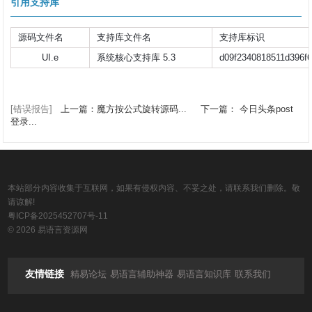
引用支持库
源码文件名
支持库文件名
支持库标识
UI.e
系统核心支持库 5.3
d09f2340818511d396f
[错误报告]
上一篇：魔方按公式旋转源码...
下一篇： 今日头条post
登录...
本站部分内容收集于互联网，如果有侵权内容、不妥之处，请联系我们删除。敬
请谅解!
粤ICP备2025452707号-11
© 2026 易语言资源网
友情链接
精易论坛
易语言辅助神器
易语言知识库
联系我们