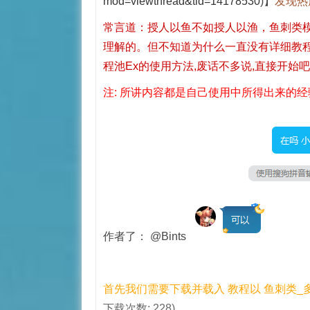
mod=viewthread&tid=14178530
)】
发现热
常言道：授人以鱼不如授人以渔，鱼刺类
理解的。但不知道为什么一直没有详细教
程池Ex的使用方法,废话不多说,直接开始
注: 所讲内容都是自己使用中所得出来的
作者了：
@Bints
首先我们需要下载并载入 教程以 鱼刺类_多
下载次数: 228)