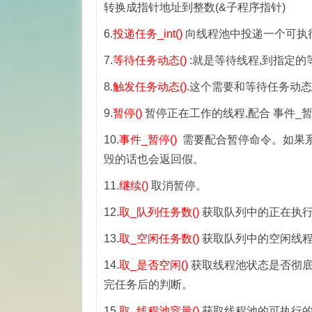
转换成指针地址到整数(&子程序指针)
6.
投递任务_int()
向线程池中投递一个可执
7.
等待任务动态()
:就是等待线程,到指定
8.
触发任务动态()
.这个需要和等待任务动
9.
暂停()
暂停正在工作的线程,配合 事件_暂
10.
事件_暂停()
需要配合暂停命令。如果系
毁的话也会返回假。
11.
继续()
取消暂停。
12.
取_队列任务数()
获取队列中的正在执
13.
取_空闲任务数()
获取队列中的空闲线程
14.
取_是否空闲()
获取线程池状态是否彻底
完任务后的判断。
15.
取_线程池容量()
获取线程池的可执行