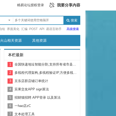
我要分享内容
精易论坛授权登录
搜索
自绘
界面美化
汇编
POST
API
易语言助手
高级搜索
火山相关资源
其他资源
本栏最新
1
全国快递地址智能分割,支持所有省市县区街道
2
多线程代理架构,多线程验证IP,方便多线程操作时调用
3
京东店群店铺订单统计
4
宾果交友APP sign算法
5
招财猫招聘 APP登录 以及算法
6
一hao店zC
7
文本处理工具