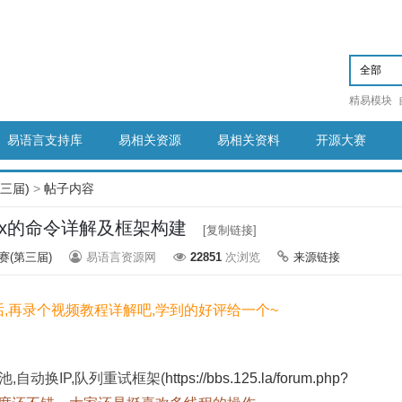
精易模块
易语言支持库
易相关资源
易相关资料
开源大赛
第三届)
>
帖子内容
Ex的命令详解及框架构建
[复制链接]
赛(第三届)
易语言资源网
22851
次浏览
来源链接
,再录个视频教程详解吧,学到的好评给一个~
,自动换IP,队列重试框架(
https://bbs.125.la/forum.php?