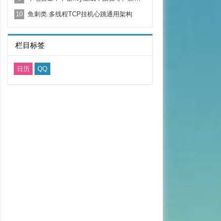
10
鱼刺类.多线程TCP挂机心跳通用架构
栏目标签
日历
QQ