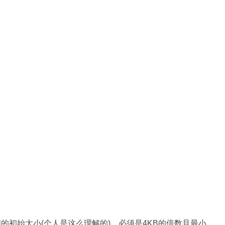
的初始大小(个人是这么理解的)。必须是4KB的倍数且最小