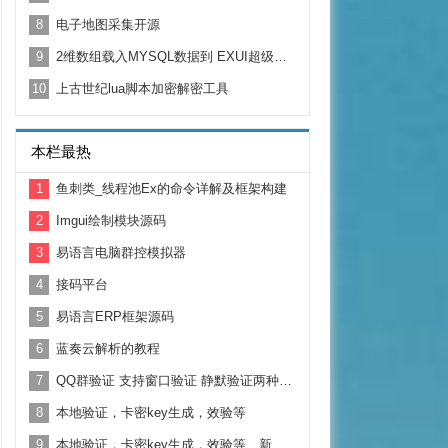
8
电子地图采集开源
9
2维数组载入MYSQL数据到 EXUI超级列表框开发大数据必备
10
上古世纪lua脚本加密解密工具
本栏最热
1
鱼刺类_线程池Ex的命令详解及框架构建
2
Imgui绘制模块源码
3
易语言电脑群控模拟器
4
接码平台
5
易语言ERP框架源码
6
蓝奏云解析的教程
7
QQ群验证 支持窗口验证 静默验证两种方式
8
本地验证，卡密key生成，效验等
9
本地验证，卡密key生成，效验等、新增次数验证！