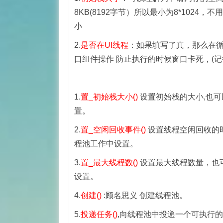
8KB(8192字节）所以最小为8*1024
小
2.
是否在UI线程
：如果填写了真，那么在循
口组件操作 防止执行的时候窗口卡死，(记
1.
置_初始栈大小()
设置初始栈的大小,也可
置。
2.
置_空闲回收事件()
设置线程空闲回收的
程池工作中设置。
3.
置_最大线程数()
设置最大线程数量，也可
设置。
4.
创建()
:顾名思义 创建线程池。
5.
投递任务()
,向线程池中投递一个可执行的函