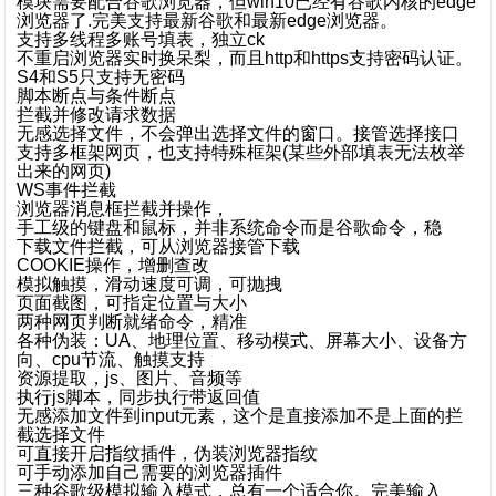
模块需要配合谷歌浏览器，但win10已经有谷歌内核的edge
浏览器了.完美支持最新谷歌和最新edge浏览器。
支持多线程多账号填表，独立ck
不重启浏览器实时换呆梨，而且http和https支持密码认证。
S4和S5只支持无密码
脚本断点与条件断点
拦截并修改请求数据
无感选择文件，不会弹出选择文件的窗口。接管选择接口
支持多框架网页，也支持特殊框架(某些外部填表无法枚举
出来的网页)
WS事件拦截
浏览器消息框拦截并操作，
手工级的键盘和鼠标，并非系统命令而是谷歌命令，稳
下载文件拦截，可从浏览器接管下载
COOKIE操作，增删查改
模拟触摸，滑动速度可调，可抛拽
页面截图，可指定位置与大小
两种网页判断就绪命令，精准
各种伪装：UA、地理位置、移动模式、屏幕大小、设备方
向、
cpu节流、触摸支持
资源提取，js、图片、音频等
执行js脚本，同步执行带返回值
无感添加文件到input元素，这个是直接添加不是上面的拦
截选择文件
可直接开启指纹插件，伪装浏览器指纹
可手动添加自己需要的浏览器插件
三种谷歌级模拟输入模式，总有一个适合你。完美输入