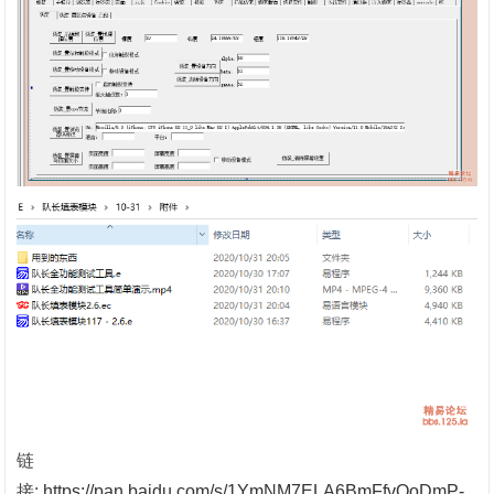
链
接:
https://pan.baidu.com/s/1YmNM7ELA6BmFfvOoDmP-