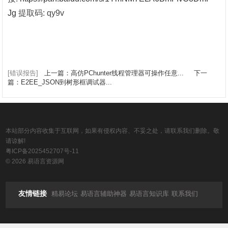
Jg
提取码: qy9v
[错误报告]
上一篇：高仿PChunter线程管理器可操作任意...
下一
篇：E2EE_JSON到树形框调试器...
本站部分内容收集于互联网，如果有侵权内容、不妥之处，请联系我们删除。敬
请谅解!
粤ICP备2025452707号-11
© 2026 易语言资源网
友情链接
精易论坛
易语言辅助神器
易语言知识库
联系我们