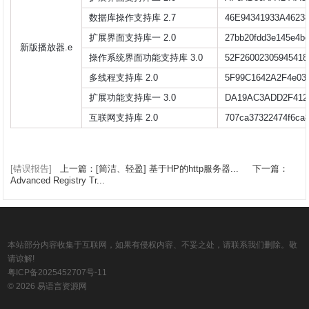
数据库操作支持库 2.7
46E94341933A4623
扩展界面支持库一 2.0
27bb20fdd3e145e4b
新版播放器.e
操作系统界面功能支持库 3.0
52F2600230594541
多线程支持库 2.0
5F99C1642A2F4e03
扩展功能支持库一 3.0
DA19AC3ADD2F412
互联网支持库 2.0
707ca37322474f6ca8
[错误报告]
上一篇：[简洁、轻盈] 基于HP的http服务器...
下一篇：
Advanced Registry Tr...
本站部分内容收集于互联网，如果有侵权内容、不妥之处，请联系我们删除。敬
请谅解!
粤ICP备2025452707号-11
© 2026 易语言资源网