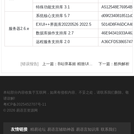
特殊功能支持库 3.1
A512548E76954B
系统核心支持库 5.7
d09f2340818511d3
EXUI++界面库20220526 2022.5
5014D8FA6DCA40
服务器2.6.e
数据库操作支持库 2.7
46E94341933A46
远程服务支持库 2.0
A36CFD53865747
[错误报告]
上一篇：B站弹幕姬 精致UI...
下一篇：酷狗解析
本站部分内容收集于互联网，如果有侵权内容、不妥之处，请联系我们删除。敬
请谅解!
粤ICP备2025452707号-11
© 2026 易语言资源网
友情链接
精易论坛
易语言辅助神器
易语言知识库
联系我们