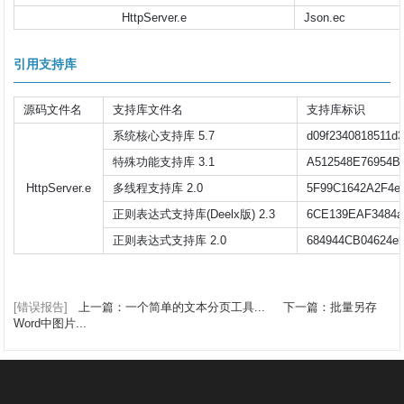
HttpServer.e
Json.ec
引用支持库
源码文件名
支持库文件名
支持库标识
系统核心支持库 5.7
d09f2340818511d3
特殊功能支持库 3.1
A512548E76954B
HttpServer.e
多线程支持库 2.0
5F99C1642A2F4e
正则表达式支持库(Deelx版) 2.3
6CE139EAF3484a
正则表达式支持库 2.0
684944CB04624e
[错误报告]
上一篇：一个简单的文本分页工具...
下一篇：批量另存
Word中图片...