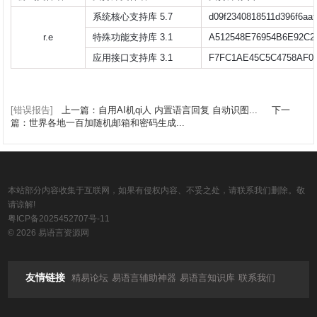
系统核心支持库 5.7
d09f2340818511d396f6aa
r.e
特殊功能支持库 3.1
A512548E76954B6E92C2
应用接口支持库 3.1
F7FC1AE45C5C4758AF0
[错误报告]
上一篇：自用AI机qi人 内置语言回复 自动识图...
下一
篇：世界各地一百加随机邮箱和密码生成...
本站部分内容收集于互联网，如果有侵权内容、不妥之处，请联系我们删除。敬
请谅解!
粤ICP备2025452707号-11
© 2026 易语言资源网
友情链接
精易论坛
易语言辅助神器
易语言知识库
联系我们