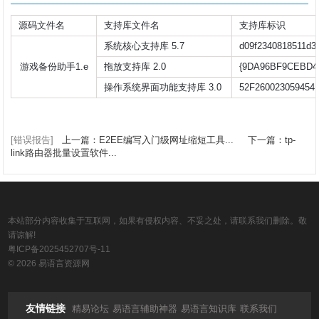
源码文件名
支持库文件名
支持库标识
系统核心支持库 5.7
d09f2340818511d3
游戏备份助手1.e
拖放支持库 2.0
{9DA96BF9CEBD4
操作系统界面功能支持库 3.0
52F260023059454
[错误报告]
上一篇：E2EE编写入门级网址缩短工具...
下一篇：tp-
link路由器批量设置软件...
本站部分内容收集于互联网，如果有侵权内容、不妥之处，请联系我们删除。敬
请谅解!
粤ICP备2025452707号-11
© 2026 易语言资源网
友情链接
精易论坛
易语言辅助神器
易语言知识库
联系我们