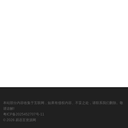
本站部分内容收集于互联网，如果有侵权内容、不妥之处，请联系我们删除。敬
请谅解!
粤ICP备2025452707号-11
© 2026 易语言资源网