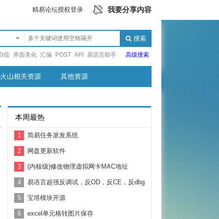
我要分享内容
精易论坛授权登录
搜索
自绘
界面美化
汇编
POST
API
易语言助手
高级搜索
火山相关资源
其他资源
本周最热
1
1
简易任务派发系统
2
网盘更新软件
3
(内核级)修改物理虚拟网卡MAC地址
4
易语言超强反调试，反OD，反CE，反dbg
5
宝塔模块开源
6
excel单元格转图片保存