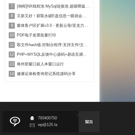
7
[例程]NX线程池 MySql连接池 超级喂饭式 例程 纯源码 超级好用
8
又新又好！获取永硕E盘信息一眼就会用！附带例子教学
9
窗体客户区扩展v3.0 - 更新云母/亚克力背景效果！
10
PDF电子发票批量打印
11
取文件hash值-控制台程序-支持文件/文本-拖放-命令行-全utf8
12
PHP+MYSQL反馈中心源码+易语言调用例子
13
将外部窗口嵌入本窗口运行
14
健康证体检查询登记系统源码分享
793400750
wp@125.la