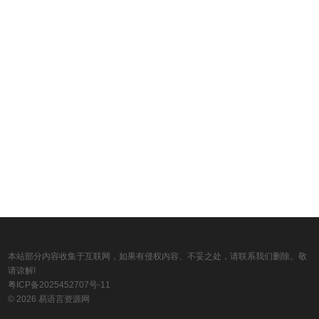
本站部分内容收集于互联网，如果有侵权内容、不妥之处，请联系我们删除。敬
请谅解!
粤ICP备2025452707号-11
© 2026 易语言资源网