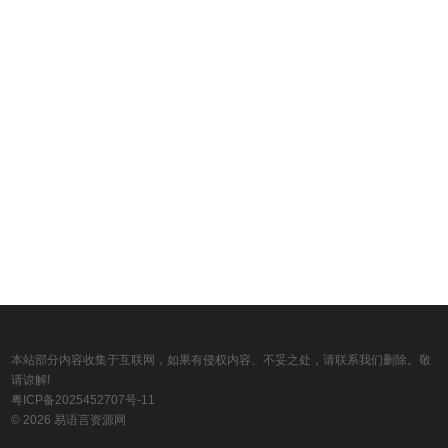
本站部分内容收集于互联网，如果有侵权内容、不妥之处，请联系我们删除。敬
请谅解!
粤ICP备2025452707号-11
© 2026 易语言资源网