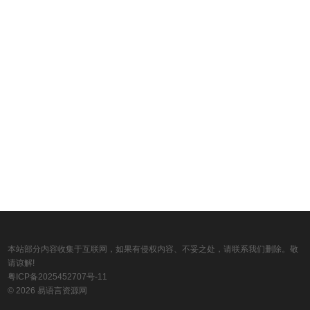
本站部分内容收集于互联网，如果有侵权内容、不妥之处，请联系我们删除。敬
请谅解!
粤ICP备2025452707号-11
© 2026 易语言资源网