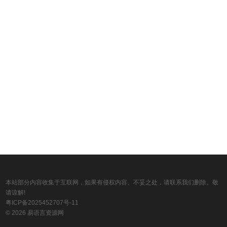
本站部分内容收集于互联网，如果有侵权内容、不妥之处，请联系我们删除。敬
请谅解!
粤ICP备2025452707号-11
© 2026 易语言资源网