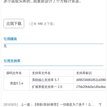
岁小孩挺头疼的...就重新设计了个方格计算器..
点我下载
（已有
440
次下载）
引用模块
无
引用支持库
源码文件名
支持库文件名
支持库标识
系统核心支持库 5.7
d09f2340818511d396f
算盘0.1.e
扩展界面支持库一 2.0
27bb20fdd3e145e4be
[错误报告]
上一篇：【萌新/原创/教育】一切都是为了孩子！儿...
下