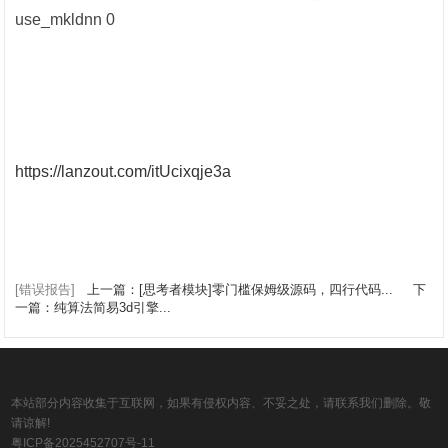
use_mkldnn 0
https://lanzout.com/itUcixqje3a
[错误报告]
上一篇：[思考者模块]零门槛保姆级源码，四行代码...
下
一篇：纯算法简易3d引擎...
本站部分内容收集于互联网，如果有侵权内容、不妥之处，请联系我们删除。敬
请谅解!
粤ICP备2025452707号-11