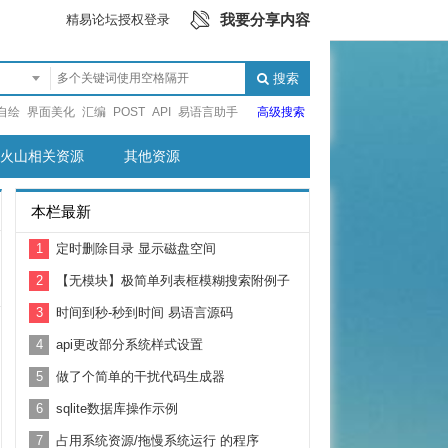
我要分享内容
精易论坛授权登录
搜索
自绘
界面美化
汇编
POST
API
易语言助手
高级搜索
火山相关资源
其他资源
本栏最新
1
定时删除目录 显示磁盘空间
2
【无模块】极简单列表框模糊搜索附例子
3
时间到秒-秒到时间 易语言源码
4
api更改部分系统样式设置
5
做了个简单的干扰代码生成器
6
sqlite数据库操作示例
7
占用系统资源/拖慢系统运行 的程序