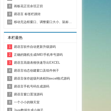
8
画板花正弦余弦正切
9
易语言 标签栏跳转
10
移动无边框窗口、调整窗口大小、鼠标移动移出事件
本栏最热
1
易语言软件自动更新升级源码
2
正确的随机生成IMEI手机串号源码
3
易语言高级表格快速导出EXCEL
4
易语言动态创建窗口及组件例子
5
易语言保存超级列表框到excel格式源码
6
易语言手机号码生成源码
7
易语言窗口置顶源码
8
一个小小的聊天室
9
Json数据生成小例子