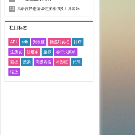
10
易语言静态编译链接器切换工具源码
栏目标签
API
edb
列表框
超级列表框
排序
注册表
进度条
坐标
卷帘式菜单
画板
搜索
高级表格
树形框
代码
缩放