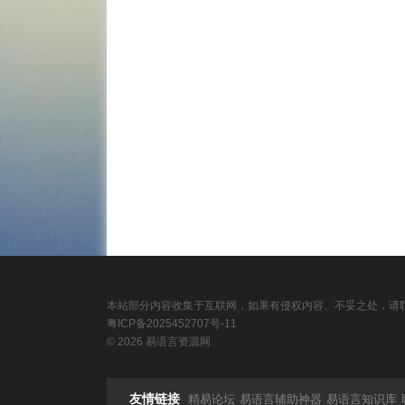
本站部分内容收集于互联网，如果有侵权内容、不妥之处，请联
粤ICP备2025452707号-11
© 2026 易语言资源网
友情链接
精易论坛
易语言辅助神器
易语言知识库