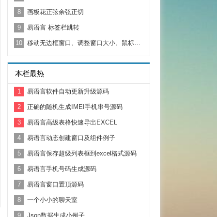
8
画板花正弦余弦正切
9
易语言 标签栏跳转
10
移动无边框窗口、调整窗口大小、鼠标移动移出事件
本栏最热
1
易语言软件自动更新升级源码
2
正确的随机生成IMEI手机串号源码
3
易语言高级表格快速导出EXCEL
4
易语言动态创建窗口及组件例子
5
易语言保存超级列表框到excel格式源码
6
易语言手机号码生成源码
7
易语言窗口置顶源码
8
一个小小的聊天室
9
Json数据生成小例子