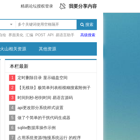
我要分享内容
精易论坛授权登录
搜索
自绘
界面美化
汇编
POST
API
易语言助手
高级搜索
火山相关资源
其他资源
本栏最新
1
定时删除目录 显示磁盘空间
2
【无模块】极简单列表框模糊搜索附例子
3
时间到秒-秒到时间 易语言源码
4
api更改部分系统样式设置
5
做了个简单的干扰代码生成器
6
sqlite数据库操作示例
7
占用系统资源/拖慢系统运行 的程序