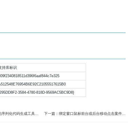
支持库标识
d09f2340818511d396f6aaf844c7e325
A512548E76954B6E92C21055517615B0
{295DD8F2-3584-4780-818D-9569AC5BC9D8}
f的序列化代码生成工具...
下一篇：绑定窗口鼠标前台或后台移动点击案件...