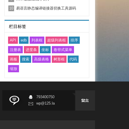
10
易语言静态编译链接器切换工具源码
栏目标签
API
edb
列表框
超级列表框
排序
注册表
进度条
坐标
卷帘式菜单
画板
搜索
高级表格
树形框
代码
缩放
793400750
wp@125.la