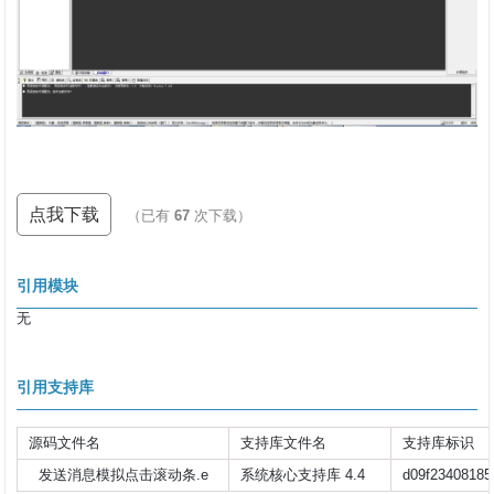
点我下载
（已有
67
次下载）
引用模块
无
引用支持库
源码文件名
支持库文件名
支持库标识
发送消息模拟点击滚动条.e
系统核心支持库 4.4
d09f23408185