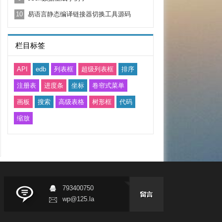
10
易语言静态编译链接器切换工具源码
栏目标签
API
edb
列表框
超级列表框
排序
注册表
进度条
坐标
卷帘式菜单
画板
搜索
高级表格
树形框
代码
缩放
793400750
wp@125.la