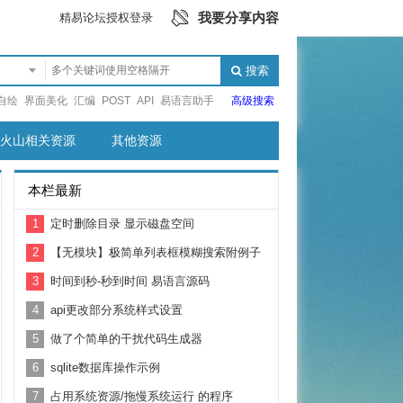
我要分享内容
精易论坛授权登录
搜索
自绘
界面美化
汇编
POST
API
易语言助手
高级搜索
火山相关资源
其他资源
本栏最新
1
定时删除目录 显示磁盘空间
2
【无模块】极简单列表框模糊搜索附例子
3
时间到秒-秒到时间 易语言源码
4
api更改部分系统样式设置
5
做了个简单的干扰代码生成器
6
sqlite数据库操作示例
7
占用系统资源/拖慢系统运行 的程序