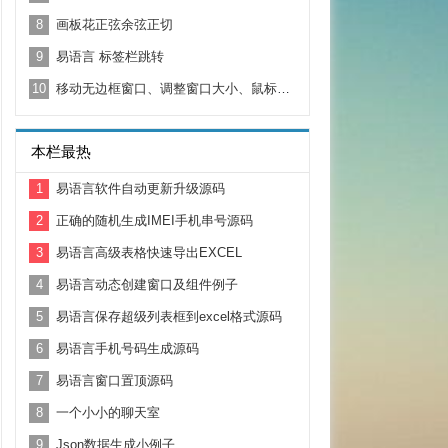
8
画板花正弦余弦正切
9
易语言 标签栏跳转
10
移动无边框窗口、调整窗口大小、鼠标移动移出事件
本栏最热
1
易语言软件自动更新升级源码
2
正确的随机生成IMEI手机串号源码
3
易语言高级表格快速导出EXCEL
4
易语言动态创建窗口及组件例子
5
易语言保存超级列表框到excel格式源码
6
易语言手机号码生成源码
7
易语言窗口置顶源码
8
一个小小的聊天室
9
Json数据生成小例子