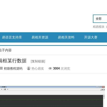
精易模块
易语言支持库
易相关资源
易相关资料
开源大赛
帖子内容
辑框某行数据
[复制链接]
初级教程源码
热心易友
3004
次浏览