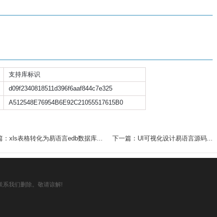
支持库标识
d09f2340818511d396f6aaf844c7e325
A512548E76954B6E92C21055517615B0
：xls表格转化为易语言edb数据库...
下一篇：UI可视化设计易语言源码...
系我们删除。敬请谅解!