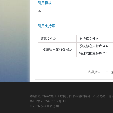
引用模块
无
引用支持库
源码文件名
支持库文件名
系统核心支持库 4.4
取编辑框某行数据.e
特殊功能支持库 2.1
[错误报告]
上一篇
本站部分内容收集于互联网，如果有侵权内容、不妥之处，请联
粤ICP备2025452707号-11
© 2026 易语言资源网