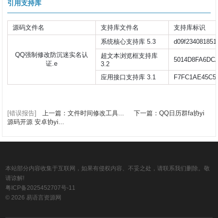
引用支持库
源码文件名
支持库文件名
支持库标识
系统核心支持库 5.3
d09f234081851
QQ强制修改防沉迷实名认
超文本浏览框支持库
5014D8FA6DC
证.e
3.2
应用接口支持库 3.1
F7FC1AE45C5
[错误报告]
上一篇：文件时间修改工具...
下一篇：QQ日历群fa协yi
源码开源 安卓协yi...
本站部分内容收集于互联网，如果有侵权内容、不妥之处，请联系我们删除。敬
请谅解!
粤ICP备2025452707号-11
© 2026 易语言资源网